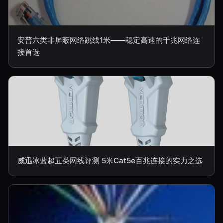
安普六类非屏蔽网络跳线1米——稳定高速的千兆网络连
接首选
威迅冰蓝超五类网线评测 5米Cat5e百兆连接的实力之选